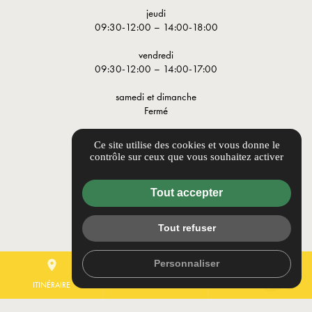
jeudi
09:30-12:00 – 14:00-18:00
vendredi
09:30-12:00 – 14:00-17:00
samedi et dimanche
Fermé
LIENS UTILES
Ce site utilise des cookies et vous donne le
contrôle sur ceux que vous souhaitez activer
Guide local
Informations complémentaires
Tout accepter
Mentions légales
Politique de confidentialité
Tout refuser
Flux RSS
Gestion des cookies
Personnaliser
place
mail
call
ITINÉRAIRE
CONTACTEZ-NOUS
04 91 78 22 22