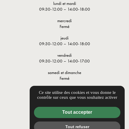
lundi et mardi
09:30-12:00 – 14:00-18:00
mercredi
Fermé
jeudi
09:30-12:00 – 14:00-18:00
vendredi
09:30-12:00 – 14:00-17:00
samedi et dimanche
Fermé
LIENS UTILES
Ce site utilise des cookies et vous donne le
contrôle sur ceux que vous souhaitez activer
Guide local
Informations complémentaires
Tout accepter
Mentions légales
Politique de confidentialité
Tout refuser