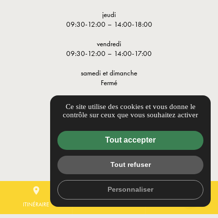
jeudi
09:30-12:00 – 14:00-18:00
vendredi
09:30-12:00 – 14:00-17:00
samedi et dimanche
Fermé
LIENS UTILES
Ce site utilise des cookies et vous donne le
contrôle sur ceux que vous souhaitez activer
Guide local
Informations complémentaires
Tout accepter
Mentions légales
Politique de confidentialité
Tout refuser
Flux RSS
Gestion des cookies
Personnaliser
place
mail
call
ITINÉRAIRE
CONTACTEZ-NOUS
04 91 78 22 22